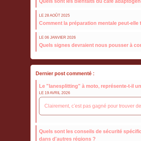
Quels sont les bienfaits du café adaptogèn
LE 28 AOÛT 2025
Comment la préparation mentale peut-elle 
LE 06 JANVIER 2026
Quels signes devraient nous pousser à con
Dernier post commenté :
Le "lanesplitting" à moto, représente-t-il 
LE 19 AVRIL 2026
Clairement, c'est pas gagné pour trouver des
Quels sont les conseils de sécurité spéci
dans d'autres régions ?