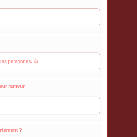
é des personnes. 👍
 sur rameur
artement ?