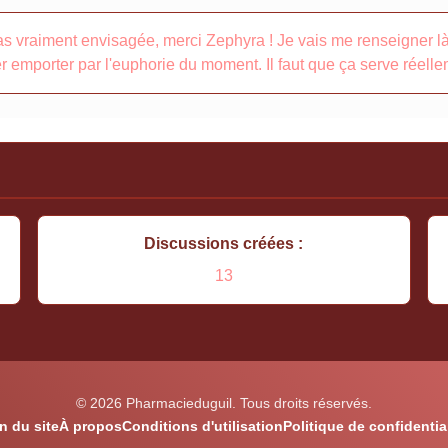
 pas vraiment envisagée, merci Zephyra ! Je vais me renseigner l
r emporter par l'euphorie du moment. Il faut que ça serve réelle
Discussions créées :
13
© 2026 Pharmacieduguil. Tous droits réservés.
n du site
À propos
Conditions d'utilisation
Politique de confidential