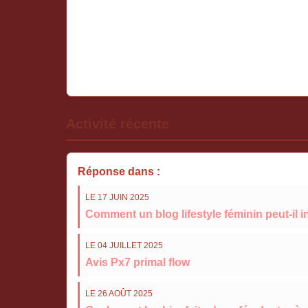
Activité récente
Réponse dans :
LE 17 JUIN 2025
Comment un blog lifestyle féminin peut-il i
LE 04 JUILLET 2025
Avis Px7 primal flow
LE 26 AOÛT 2025