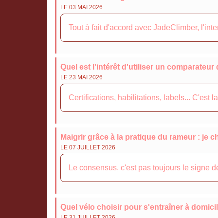
LE 03 MAI 2026
Tout à fait d'accord avec JadeClimber, l'int
Quel est l'intérêt d'utiliser un comparateur
LE 23 MAI 2026
Certifications, habilitations, labels... C'es
Maigrir grâce à la pratique du rameur : je
LE 07 JUILLET 2026
Le consensus, c'est pas toujours le signe de 
Quel vélo choisir pour s'entraîner à domicil
LE 31 JUILLET 2026