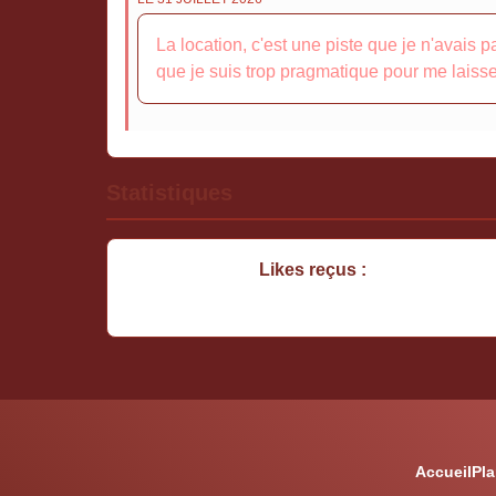
La location, c'est une piste que je n'avais
que je suis trop pragmatique pour me laisse
Statistiques
Likes reçus :
Accueil
Pla