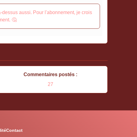
à-dessus aussi. Pour l'abonnement, je crois
ment. 🤔
Commentaires postés :
27
ité
Contact