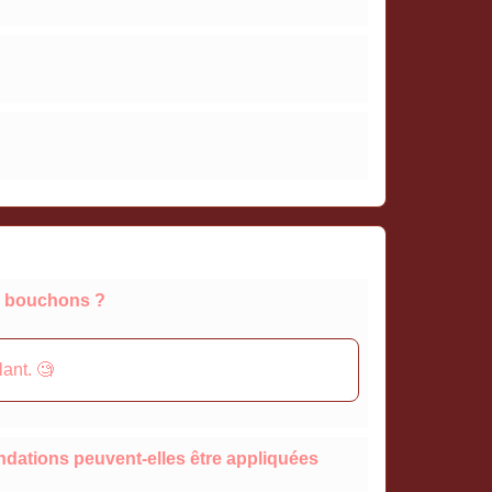
ux bouchons ?
lant. 🧐
ndations peuvent-elles être appliquées