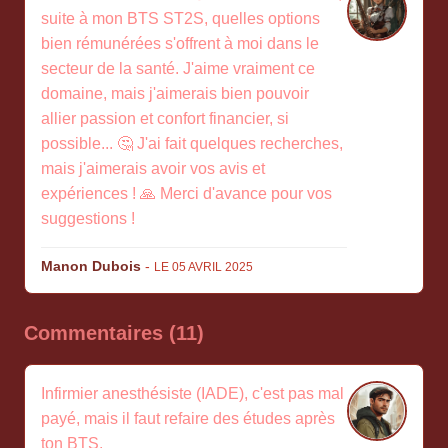
suite à mon BTS ST2S, quelles options
bien rémunérées s'offrent à moi dans le
secteur de la santé. J'aime vraiment ce
domaine, mais j'aimerais bien pouvoir
allier passion et confort financier, si
possible... 🤔 J'ai fait quelques recherches,
mais j'aimerais avoir vos avis et
expériences ! 🙏 Merci d'avance pour vos
suggestions !
Manon Dubois
-
LE 05 AVRIL 2025
Commentaires (11)
Infirmier anesthésiste (IADE), c'est pas mal
payé, mais il faut refaire des études après
ton BTS.