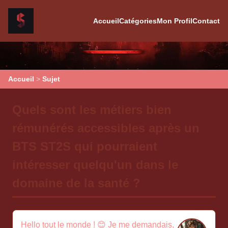
Accueil
Catégories
Mon Profil
Contact
Accueil
>
Sujet
Quels sont les métiers bien
rémunérés accessibles après un
BTS ST2S qui pourraient
intéresser quelqu'un dans le
domaine de la santé ?
Hello tout le monde ! 😊 Je me demandais,