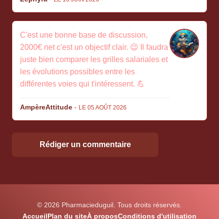
C'est une bonne base de discussion,
2000€ net c'est un objectif clair. 😉 Il faudra
juste bien comparer les grilles salariales et
les évolutions possibles entre les
différentes voies qui t'intéressent. 💪
AmpèreAttitude
-
LE 05 AOÛT 2026
Rédiger un commentaire
© 2026 Pharmacieduguil. Tous droits réservés.
Accueil
Plan du site
À propos
Conditions d'utilisation